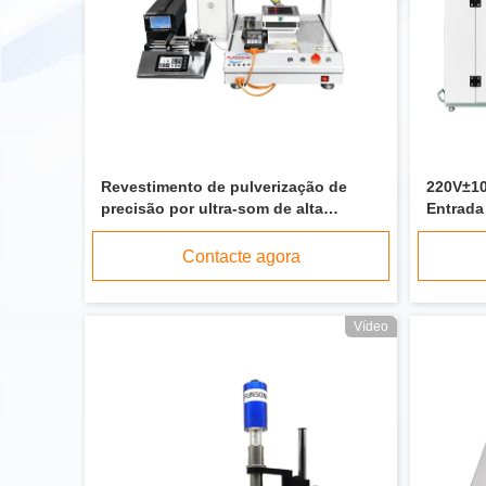
Revestimento de pulverização de
220V±10
precisão por ultra-som de alta
Entrada
frequência com tecnologia de ultra-
Spray U
som
Revesti
Contacte agora
Vídeo