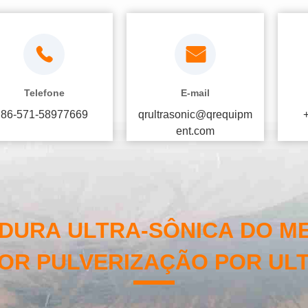
Telefone
E-mail
86-571-58977669
qrultrasonic@qrequipm
ent.com
DURA ULTRA-SÔNICA DO ME
OR PULVERIZAÇÃO POR UL