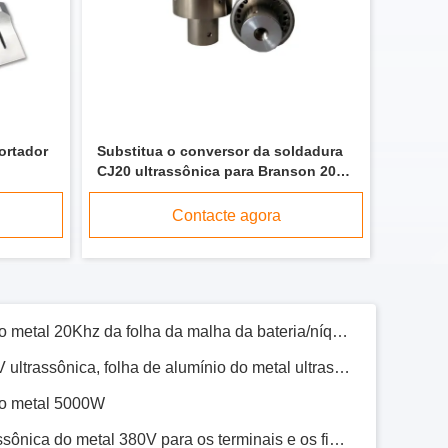
Metal a soldadura ultrassônica contínua do rolo para a placa solar 2 de Colletor - 15m/Min
Máquina de rolamento ultrassônica do metal da aleta solar 3000 watts com sistema automático
Tensão ultrassônica inteira 540*380*150mm da máquina de soldadura 380 do metal da placa de coletor solar da placa
ortador
Substitua o conversor da soldadura
Soldadura ultrassônica do chicote de fios do poder superior para as cablagens 20Khz da motocicleta
CJ20 ultrassônica para Branson 2000
soldadura ultrassônica do metal 20Khz da folha da malha da bateria/níquel do hidrogênio do níquel
soldadores do plástico da série
Contacte agora
máquina de ligação 220V ultrassônica, folha de alumínio do metal ultrassônico e folha de solda do alumínio
do metal 5000W
soldadura de solda ultrassônica do metal 380V para os terminais e os fios de cobre 0,05 - 0.9Mpa
soldadura ultrassônica terminal do metal 5000W para indústrias automotivos dos elétricos
Máquina de soldadura ultrassônica de alta frequência do metal, fio de cobre que solda a máquina de ligação ultrassônica para o cartão de IC