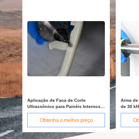
 por
Aplicação de Faca de Corte
Arma de 
Ultrassônico para Painéis Internos
de 30 kH
Rígidos de Automóveis de ABS/PP
peças in
Puro
Obtenha o melhor preço
Ob