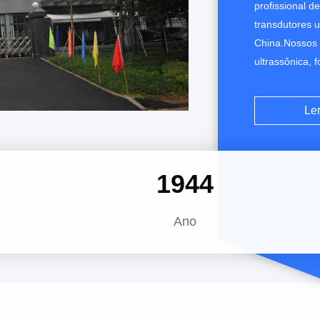
profissional d
transdutores u
China.Nossos 
ultrassônica, 
ultrassônico, 
Essas produçõ
Le
como soldagem
de n...
2008
Ano