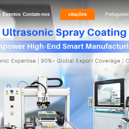
s
Eventos
Contate-nos
citações
Portuguese