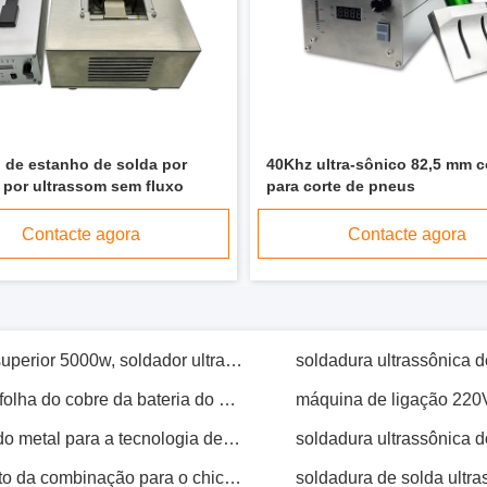
Soldadura ultrassônica do metal do poder superior, equipamento de soldadura ultrassônica para o metal da placa de coletor solar
Soldador ultrassônico Handheld da folha de alumínio de cobre da folha, máquina de ligação ultrassônica do rolo de alumínio do tubo
Máquina de soldadura ultrassônica do rolo do núcleo da placa para o calor solar que absorve 540*380*150mm
 de estanho de solda por
De Colletor de soldadura ultrassônica da máquina da soldadura da força faísca alta contínua solar lisa não
40Khz ultra-sônico 82,5 mm c
 por ultrassom sem fluxo
para corte de pneus
soldadura ultrassônica do metal do poder superior 5000w, soldador ultrassônico do ponto para a bateria de lítio
Contacte agora
Contacte agora
Equipamento ultrassônico do metal para a folha do cobre da bateria do polímero e a soldadura da folha do níquel
Soldadura ultrassônica de alta frequência do metal para a tecnologia de alumínio do ultrassom da folha do níquel
soldadura ultrassônica 
Máquina de soldadura ultrassônica do ponto da combinação para o chicote de fios do fio que solda 5000W
tecnologia de solda tradicional da substituição ultrassônica da máquina de soldadura do metal 20Khz
soldadura ultrassônica do metal 3000w, máquina de corte ultrassônica para o tubo de selagem do diâmetro 12mm