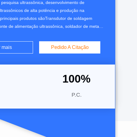
e pesquisa ultrassônica, desenvolvimento de
ltrassônicos de alta potência e produção na
principais produtos sãoTransdutor de soldagem
fonte de alimentação ultrassônica, soldador de metal
peças de antena de fio ultrassônicoe assim por diante.
es são amplamente utilizadas em vários campos,
r mais
Pedido A Citação
 de plástico, soldagem de metal, selagem e corte
100
%
P.C.