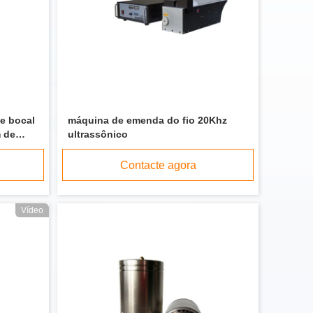
e bocal
máquina de emenda do fio 20Khz
m de
ultrassônico
Contacte agora
Vídeo
soldadura ultrassônica terminal do metal 5000W para indústrias automotivos dos elétricos
Máquina de soldadura ultrassônica de alta frequência do metal, fio de cobre que solda a máquina de ligação ultrassônica para o cartão de IC