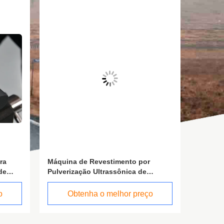
ra
Máquina de Revestimento por
Tecnolo
de
Pulverização Ultrassônica de
revesti
Produção-Revestidora de Filmes
cobre d
FS2000X
frequên
o
Obtenha o melhor preço
O