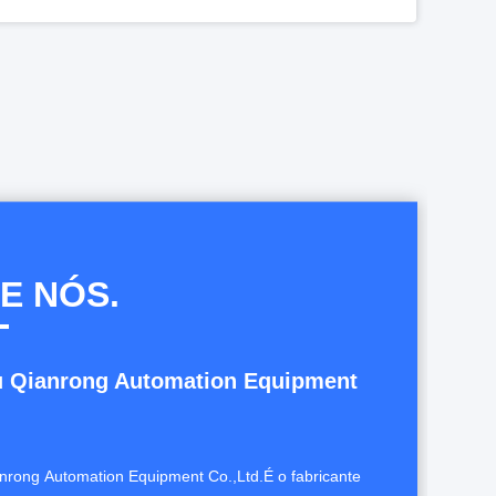
Metal a soldadura ultrassônica contínua do rolo para a placa solar 2 de Colletor - 15m/Min
Máquina de rolamento ultrassônica do metal da aleta solar 3000 watts com sistema automático
Tensão ultrassônica inteira 540*380*150mm da máquina de soldadura 380 do metal da placa de coletor solar da placa
Soldadura ultrassônica do chicote de fios do poder superior para as cablagens 20Khz da motocicleta
E NÓS.
 Qianrong Automation Equipment
rong Automation Equipment Co.,Ltd.É o fabricante