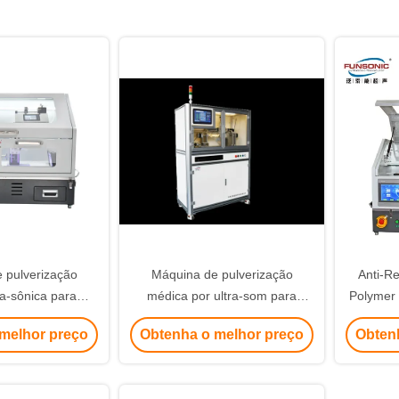
 pulverização
Máquina de pulverização
Anti-Re
ra-sônica para
médica por ultra-som para
Polymer 
astificantes anti-
cateter de balão
Reves
melhor preço
Obtenha o melhor preço
Obten
m cateteres de
120K
mplantáveis