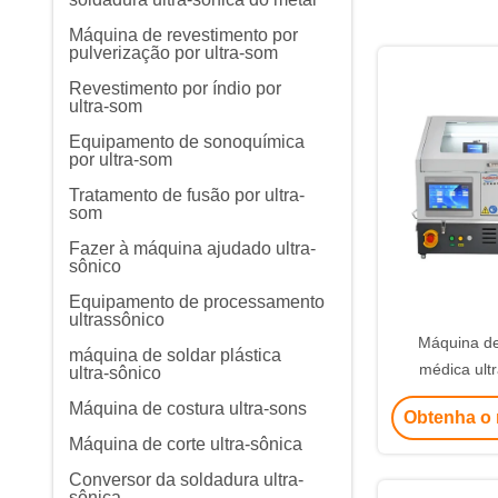
Máquina de revestimento por
pulverização por ultra-som
Revestimento por índio por
ultra-som
Equipamento de sonoquímica
por ultra-som
Tratamento de fusão por ultra-
som
Fazer à máquina ajudado ultra-
sônico
Equipamento de processamento
ultrassônico
Máquina de
máquina de soldar plástica
médica ult
ultra-sônico
polimeros ou pl
Máquina de costura ultra-sons
Obtenha o 
restenose e
Máquina de corte ultra-sônica
balão i
Conversor da soldadura ultra-
sônica