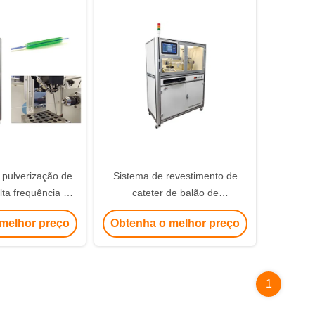
 pulverização de
Sistema de revestimento de
lta frequência de
cateter de balão de
ra cateter de
medicamentos ultra-sônico de
melhor preço
Obtenha o melhor preço
alão de elução de
120 Khz
ogas
1