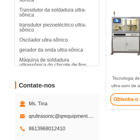
Transdutor da soldadura ultra-
sônica
transdutor piezoeléctrico ultra-
sônico
Oscilador ultra-sônico
gerador da onda ultra-sônica
Máquina de soldadura
ultrassônica do chicote de fios
do fio
Tecnologia de
Máquina de soldadura ultra-
Contate-nos
sônica do metal
ultra-som de a
100 Khz pa
Obtenha o 
dilatação de b
Ms. Tina
dr
qrultrasonic@qrequipment.com
8613968012410