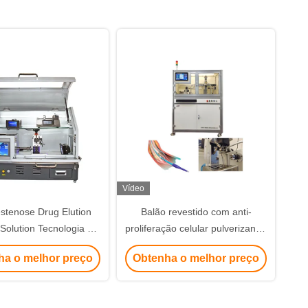
Vídeo
stenose Drug Elution
Balão revestido com anti-
Solution Tecnologia de
proliferação celular pulverizando
timento Ultrasônico
DCB por ultra-som
ha o melhor preço
Obtenha o melhor preço
hz Alta Frequência