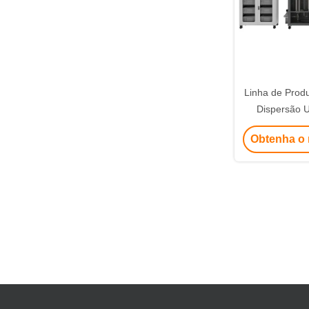
Linha de Produ
Dispersão U
Grafeno, Tip
Obtenha o 
e