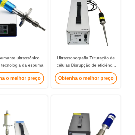
umante ultrassônico
Ultrassonografia Trituração de
a tecnologia da espuma
células Disrupção de eficiência
Fragmentação 20Khz 1200w
ha o melhor preço
Obtenha o melhor preço
Tratamento químico