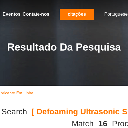
s
Eventos
Contate-nos
citações
Portuguese
Resultado Da Pesquisa
bricante Em Linha
 Search
[ Defoaming Ultrasonic S
Match
16
Prod