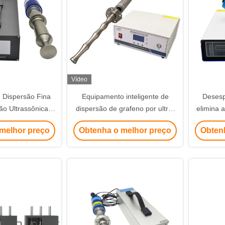
Vídeo
e Dispersão Fina
Equipamento inteligente de
Desesp
ão Ultrassônica
dispersão de grafeno por ultra-
elimina 
imento a 20Khz
som
melhor preço
Obtenha o melhor preço
Obten