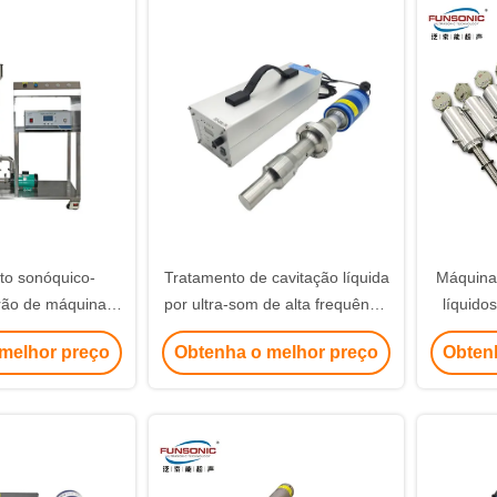
o sonóquico-
Tratamento de cavitação líquida
Máquina
rão de máquina
por ultra-som de alta frequência
líquido
iloto
20Khz Sonoquímica Bolhas
ultra-so
melhor preço
Obtenha o melhor preço
Obten
Desespumante
emul