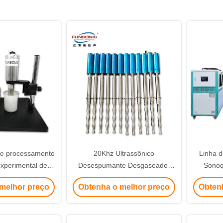
e processamento
20Khz Ultrassônico
Linha d
experimental de
Desespumante Desgaseador
Sonoq
z 500w Aplicação
Equipamento de Química
Co
melhor preço
Obtenha o melhor preço
Obten
química
Acústica Reação Sonoquímica