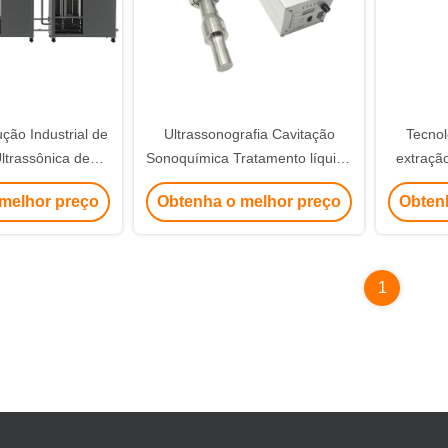
ção Industrial de
Ultrassonografia Cavitação
Tecnol
ltrassônica de
Sonoquímica Tratamento líquido
extração
o Combinação 12
de grau experimental
melhor preço
Obtenha o melhor preço
Obten
m 1
1