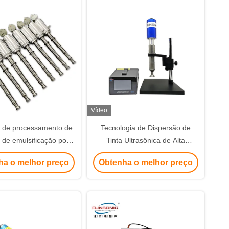
Vídeo
 de processamento de
Tecnologia de Dispersão de
s de emulsificação por
Tinta Ultrasônica de Alta
m de 20 Khz Mistura de
Frequência para Substâncias
ha o melhor preço
Obtenha o melhor preço
são Fabricação de
Químicas
cosméticos