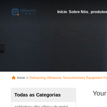
Início
Sobre Nós.
produto
Início
>
Defoaming Ultrasonic Sonochemistry Equipment Fa
Your
Todas as Categorias
soldadura ultra-sônica do metal