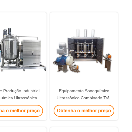
e Produção Industrial
Equipamento Sonoquímico
uímica Ultrassônica
Ultrassônico Combinado Três
mbinação 3 em 1
em Um de Alta Potência 10KW
ha o melhor preço
Obtenha o melhor preço