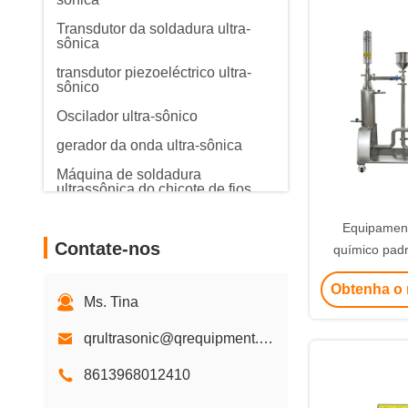
Transdutor da soldadura ultra-
sônica
transdutor piezoeléctrico ultra-
sônico
Oscilador ultra-sônico
gerador da onda ultra-sônica
Máquina de soldadura
ultrassônica do chicote de fios
do fio
Equipament
Máquina de soldadura ultra-
Contate-nos
sônica do metal
químico pad
p
Obtenha o 
Ms. Tina
qrultrasonic@qrequipment.com
8613968012410