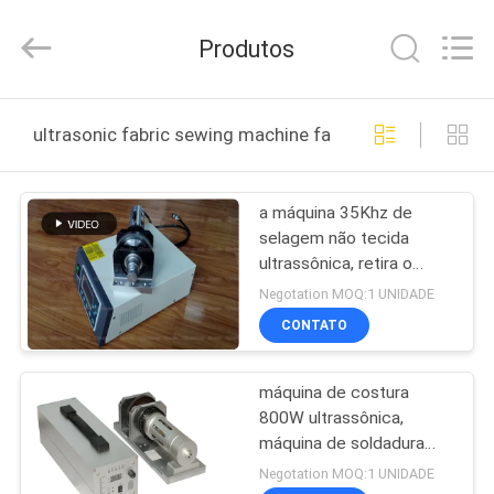
2026
Hangzhou
Qianrong
Produtos
Automation
Equipment
Co.,Ltd.
All
Rights
LAR
Reserved.
ultrasonic fabric sewing machine fabricação online
PRODUTOS
a máquina 35Khz de
selagem não tecida
SOBRE
ultrassônica, retira o
NÓS
núcleo da máquina de
Negotation MOQ:1 UNIDADE
costura ultrassônica da
CONTATO
tela para a tela não
VISITA
tecida
máquina de costura
À
800W ultrassônica,
FÁBRICA
máquina de soldadura
ultrassônica da tela
Negotation MOQ:1 UNIDADE