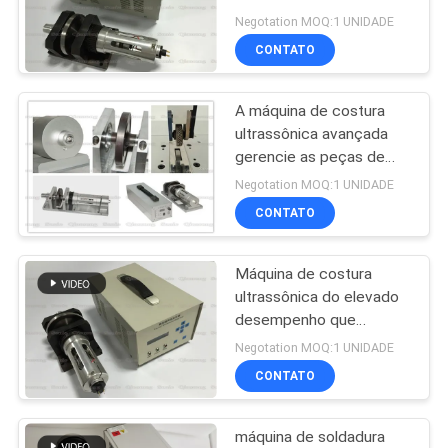
Logitudinal que sela
Negotation MOQ:1 UNIDADE
Sonotrode
MAPA
CONTATO
DO
A máquina de costura
SITE
ultrassônica avançada
gerencie as peças de
solda da tela de aço da
POLÍTICA
Negotation MOQ:1 UNIDADE
roda com gerador de
CONTATO
DE
Digitas
PRIVACIDADE
Máquina de costura
ultrassônica do elevado
desempenho que
transmite a energia
Negotation MOQ:1 UNIDADE
mecânica à ligação da
CONTATO
tela
máquina de soldadura