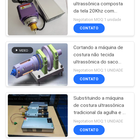
ultrassônica composta
da tela 20Khz com
ferramenta do rolo
Negotation MOQ:1 unidade
CONTATO
Cortando a máquina de
costura não tecida
ultrassônica do saco
para materiais de pano
Negotation MOQ:1 UNIDADE
do plutônio TC do PVC
CONTATO
Substituindo a máquina
de costura ultrassônica
tradicional da agulha e da
linha para telas
Negotation MOQ:1 UNIDADE
termoplásticos
CONTATO