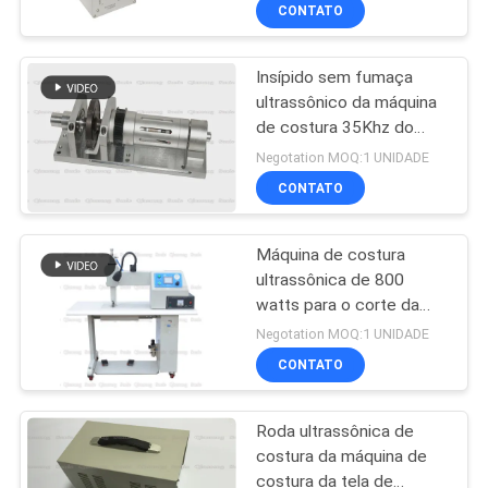
favorável ao meio
CONTROLE
CONTATO
ambiente
DE
Insípido sem fumaça
QUALIDADE
ultrassônico da máquina
de costura 35Khz do
CONTATE-
laço e inodoro giratórios
Negotation MOQ:1 UNIDADE
NOS
CONTATO
Máquina de costura
NOTÍCIAS
ultrassônica de 800
watts para o corte da
CASOS
selagem da tela com a
Negotation MOQ:1 UNIDADE
roda giratória de 12mm
CONTATO
SOLICITAR
Roda ultrassônica de
UM
costura da máquina de
ORÇAMENTO
costura da tela de