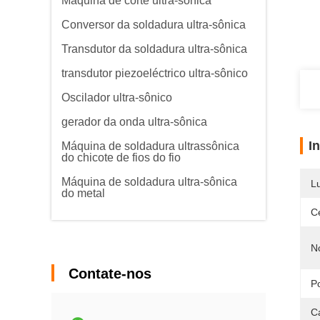
Máquina de corte ultra-sônica
Conversor da soldadura ultra-sônica
Transdutor da soldadura ultra-sônica
transdutor piezoeléctrico ultra-sônico
Oscilador ultra-sônico
gerador da onda ultra-sônica
I
Máquina de soldadura ultrassônica
do chicote de fios do fio
Máquina de soldadura ultra-sônica
L
do metal
Ce
N
Contate-nos
P
C