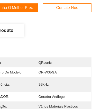
nha O Melhor Preço
Contate-Nos
roduto
a
QRsonic
ro Do Modelo
QR-W35GA
ência:
35KHz
ADOR:
Gerador Análogo
ação:
Vários Materiais Plásticos