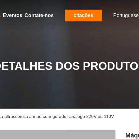
s
Eventos
Contate-nos
citações
Portuguese
DETALHES DOS PRODUTO
ca ultrassônica à mão com gerador análogo 220V ou 110V
Máqu