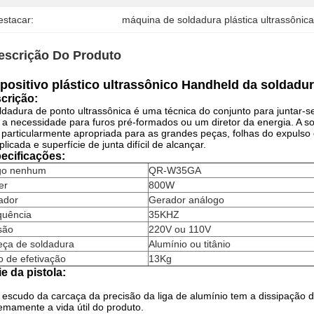
estacar:
máquina de soldadura plástica ultrassônic
escrição Do Produto
positivo plástico ultrassônico Handheld da soldad
crição:
ldadura de ponto ultrassônica é uma técnica do conjunto para juntar-
a necessidade para furos pré-formados ou um diretor da energia. A so
 particularmente apropriada para as grandes peças, folhas do expulso
licada e superfície de junta difícil de alcançar.
ecificações:
igo nenhum
QR-W35GA
er
800W
ador
Gerador análogo
quência
35KHZ
são
220V ou 110V
eça de soldadura
Alumínio ou titânio
 de efetivação
13Kg
ie da pistola:
 escudo da carcaça da precisão da liga de alumínio tem a dissipação d
emamente a vida útil do produto.