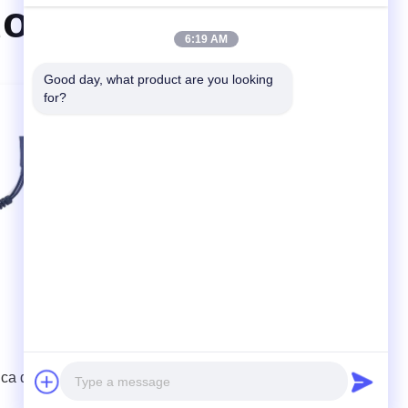
dos
6:19 AM
Good day, what product are you looking 
for?
Máquina de soldadura plástica
ica de
ultrassônica de Handpistol