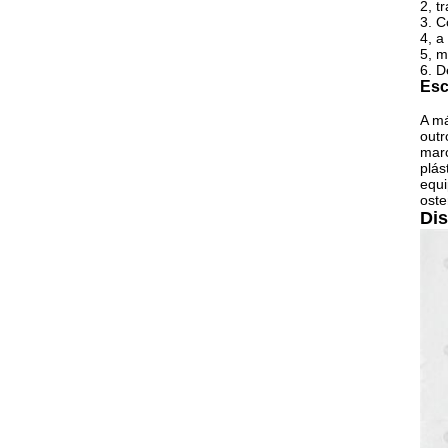
2, t
3. C
4, a
5, m
6. D
Esc
A má
outr
marc
plás
equi
oste
Dis