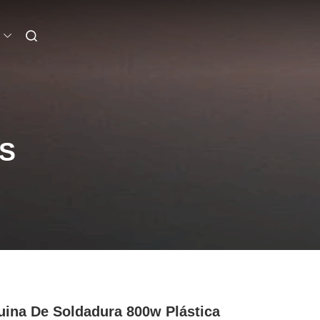
S
ina De Soldadura 800w Plástica