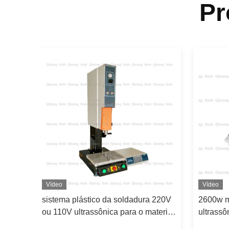
Pr
Vídeo
Vídeo
sistema plástico da soldadura 220V
2600w m
a
ou 110V ultrassônica para o material
ultrassô
termoplástico
15Khz P