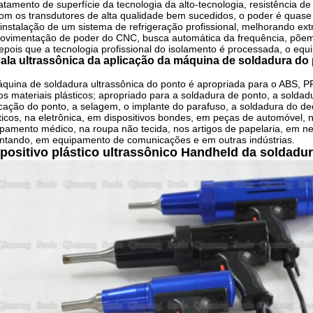
ratamento de superfície da tecnologia da alto-tecnologia, resistência 
om os transdutores de alta qualidade bem sucedidos, o poder é quase
 instalação de um sistema de refrigeração profissional, melhorando ex
ovimentação de poder do CNC, busca automática da frequência, põem
epois que a tecnologia profissional do isolamento é processada, o equ
ala ultrassônica da aplicação da máquina de soldadura do
quina de soldadura ultrassônica do ponto é apropriada para o ABS,
os materiais plásticos; apropriado para a soldadura de ponto, a soldadura
ação do ponto, a selagem, o implante do parafuso, a soldadura do de
ticos, na eletrônica, em dispositivos bondes, em peças de automóvel,
pamento médico, na roupa não tecida, nos artigos de papelaria, em ne
ntando, em equipamento de comunicações e em outras indústrias.
positivo plástico ultrassônico Handheld da soldad