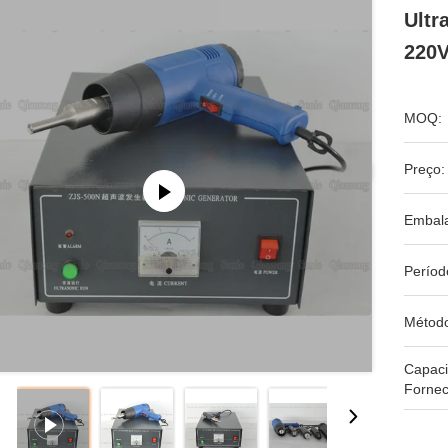
Ultr
220V
MOQ:
Preço:
Embal
Períod
Métod
Capac
Fornec