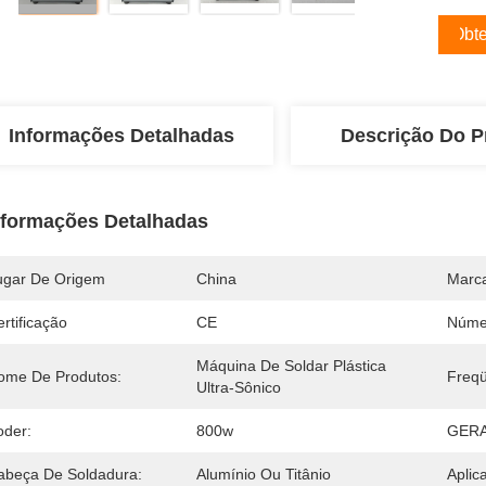
Obte
Informações Detalhadas
Descrição Do P
nformações Detalhadas
ugar De Origem
China
Marc
rtificação
CE
Núme
Máquina De Soldar Plástica 
ome De Produtos:
Freqü
Ultra-Sônico
oder:
800w
GER
abeça De Soldadura:
Alumínio Ou Titânio
Aplic