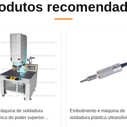
odutos recomenda
áquina de soldadura
Embutimento e máquina de
nica do poder superior
soldadura plástica ultrassôn
lastik com sistema de
friso do processo