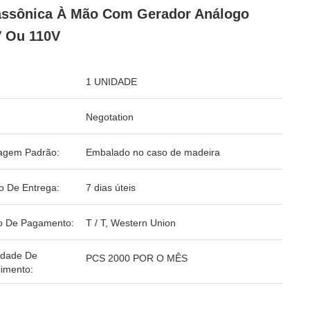
assônica À Mão Com Gerador Análogo
 Ou 110V
1 UNIDADE
Negotation
agem Padrão:
Embalado no caso de madeira
o De Entrega:
7 dias úteis
o De Pagamento:
T / T, Western Union
idade De
PCS 2000 POR O MÊS
imento: