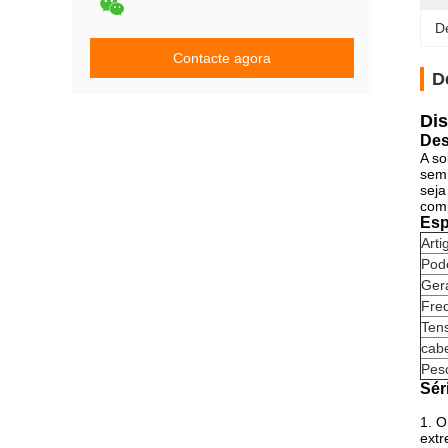
D
Contacte agora
D
Dis
Des
A so
sem 
seja
comp
Esp
Art
Pod
Ger
Fre
Ten
cab
Peso
Sér
1.
O
extr