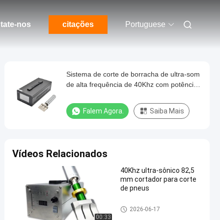
tate-nos
citações
Portuguese
Sistema de corte de borracha de ultra-som
de alta frequência de 40Khz com potência
de 800W e lâmina de liga de titânio
Falem Agora.
Saiba Mais
Vídeos Relacionados
40Khz ultra-sônico 82,5
mm cortador para corte
de pneus
Máquina de corte ultra-sônica
2026-06-17
00:33