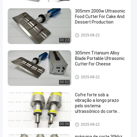
305mm 2000w Ultrasonic
Food Cutter For Cake And
Dessert Production
Máquina de corte ultra-sônica
2025-08-22
00:23
305mm Titanium Alloy
Blade Portable Ultrasonic
Cutter For Cheese
Máquina de corte ultra-sônica
2025-08-22
00:52
Cofre forte sob a
vibração a longo prazo
pelo sistema
ultrassônico do corte
30Khz para a placa de
circuito impresso
Máquina de corte ultra-sônica
00:36
2025-08-22
máquina de corte 30khz