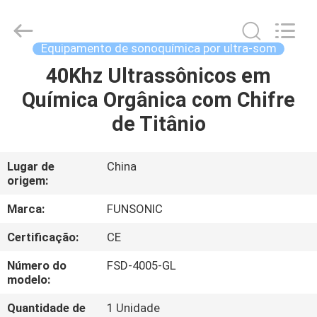
2026
Hangzhou
Qianrong
Automation
Equipment
Equipamento de sonoquímica por ultra-som
Co.,Ltd.
All
Rights
40Khz Ultrassônicos em
LAR
Reserved.
Química Orgânica com Chifre
PRODUTOS
de Titânio
SOBRE
Lugar de
China
origem:
NÓS
Marca:
FUNSONIC
VISITA
Certificação:
CE
À
Número do
FSD-4005-GL
FÁBRICA
modelo:
Quantidade de
1 Unidade