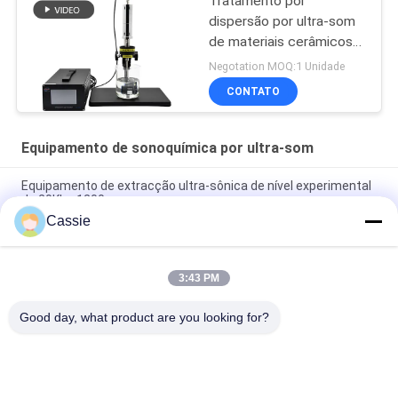
Tratamento por
dispersão por ultra-som
de materiais cerâmicos
em pó
Negotation MOQ:1 Unidade
CONTATO
Equipamento de sonoquímica por ultra-som
Equipamento de extracção ultra-sônica de nível experimental
de 20Khz 1200w
Cassie
Dispositivo de dispersão de laboratório de triturador de
células ultra-sônicas 40Khz 500w
3:43 PM
Vibração por ressonância ultrasônica para aglomerados de
grafeno
Good day, what product are you looking for?
Categorias populares
Todos