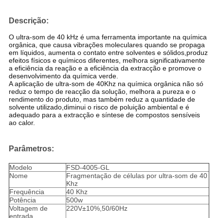
Descrição:
O ultra-som de 40 kHz é uma ferramenta importante na química
orgânica, que causa vibrações moleculares quando se propaga
em líquidos, aumenta o contato entre solventes e sólidos,produz
efeitos físicos e químicos diferentes, melhora significativamente
a eficiência da reação e a eficiência da extracção e promove o
desenvolvimento da química verde.
A aplicação de ultra-som de 40Khz na química orgânica não só
reduz o tempo de reacção da solução, melhora a pureza e o
rendimento do produto, mas também reduz a quantidade de
solvente utilizado,diminui o risco de poluição ambiental e é
adequado para a extracção e síntese de compostos sensíveis
ao calor.
Parâmetros:
Modelo
FSD-4005-GL
Nome
Fragmentação de células por ultra-som de 40
Khz
Frequência
40 Khz
Potência
500w
Voltagem de
220V±10%,50/60Hz
entrada