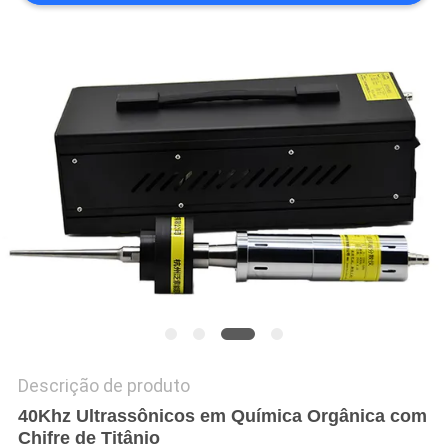
MAPA
DO
SITE
POLÍTICA
DE
PRIVACIDADE
Descrição de produto
40Khz Ultrassônicos em Química Orgânica com
Chifre de Titânio