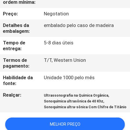
ordem mínima:
CONTROLE
DE
Preço:
Negotation
QUALIDADE
Detalhes da
embalado pelo caso de madeira
embalagem:
CONTATE-
Tempo de
5-8 dias úteis
entrega:
NOS
Termos de
T/T, Western Union
pagamento:
NOTÍCIAS
Habilidade da
Unidade 1000 pelo mês
fonte:
CASOS
Realçar:
,
Ultrassonografia na Química Orgânica
,
Sonoquímica ultrasônica de 40 Khz
SOLICITAR
Sonoquímica ultra-sônica Com Chifre de Titânio
UM
MELHOR PREÇO
ORÇAMENTO