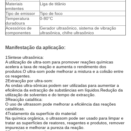
Materiais
Liga de titânio
emitentes
Tipo de emissor
Tipo de foco
Temperatura
0-80°C
duradoura
Acessórios de
Gerador ultrasônico, sistema de vibração
componentes
ultrasônica, chifre ultrasônico
Manifestação da aplicação
:
1Sintese ultrasônica:
A utilização de ultra-som para promover reações químicas
acelera a taxa de reação e aumenta o rendimento dos
produtos.O ultra-som pode melhorar a mistura e a colisão entre
os reagentes.
2Extracção por ultra-som:
As ondas ultra-sônicas podem ser utilizadas para aumentar a
eficiência da extracção de substâncias em líquidos.Redução da
utilização de solventes e do tempo de extracção.
3Reacção catalítica:
O uso de ultrassom pode melhorar a eficiência das reações
catalíticas.
4Tratamento da superfície do material:
Na química orgânica, o ultrassom pode ser usado para limpar e
tratar as superfícies de reatores, reagentes e produtos, remover
impurezas e melhorar a pureza da reação.