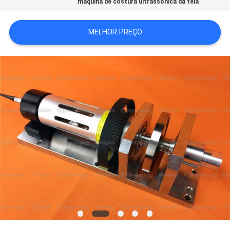
máquina de costura ultrassônica da tela
MAPA
MELHOR PREÇO
DO
SITE
POLÍTICA
DE
PRIVACIDADE