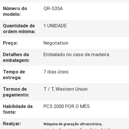
CONTROLE
Número do
QR-S35A
DE
modelo:
QUALIDADE
Quantidade de
1 UNIDADE
ordem mínima:
CONTATE-
Preço:
Negotation
NOS
Detalhes da
Embalado no caso de madeira
embalagem:
NOTÍCIAS
Tempo de
7 dias úteis
entrega:
CASOS
Termos de
T / T, Western Union
pagamento:
SOLICITAR
Habilidade da
PCS 2000 POR O MÊS
fonte:
UM
Realçar:
,
Máquina de gravação ultrassônica
ORÇAMENTO