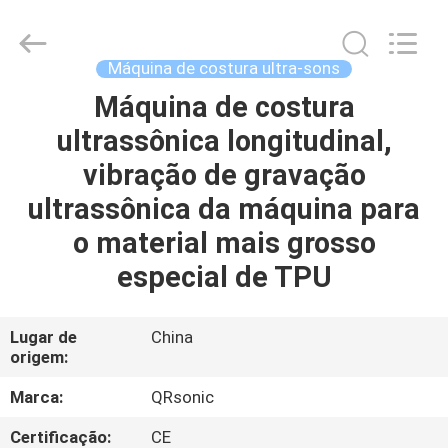
2026
Hangzhou
Qianrong
Automation
Equipment
Máquina de costura ultra-sons
Co.,Ltd.
All
Rights
Máquina de costura
LAR
Reserved.
ultrassônica longitudinal,
PRODUTOS
vibração de gravação
ultrassônica da máquina para
SOBRE
o material mais grosso
NÓS
especial de TPU
VISITA
Lugar de
China
origem:
À
FÁBRICA
Marca:
QRsonic
Certificação:
CE