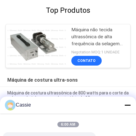
Top Produtos
Máquina não tecida
ultrassônica de alta
frequência da selagem
do saco
Negotation MOQ:1 UNIDADE
CONTATO
Máquina de costura ultra-sons
Máquina de costura ultrassônica de 800 watts para o corte da
selagem da tela com a roda giratória de 12mm
Cassie
Sistema de alta frequência da soldadura ultrassônica de
20Khz 2500w sem emenda
6:00 AM
Sonotroda ultrassônico de alta velocidade com o gerador de
Digitas para a solda de Transuerse