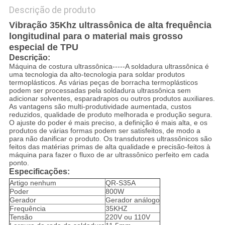
Descrição de produto
Vibração 35Khz ultrassônica de alta frequência
longitudinal para o material mais grosso
especial de TPU
Descrição:
Máquina de costura ultrassônica-----A soldadura ultrassônica é
uma tecnologia da alto-tecnologia para soldar produtos
termoplásticos. As várias peças de borracha termoplásticos
podem ser processadas pela soldadura ultrassônica sem
adicionar solventes, esparadrapos ou outros produtos auxiliares.
As vantagens são multi-produtividade aumentada, custos
reduzidos, qualidade de produto melhorada e produção segura.
O ajuste do poder é mais preciso, a definição é mais alta, e os
produtos de várias formas podem ser satisfeitos, de modo a
para não danificar o produto. Os transdutores ultrassônicos são
feitos das matérias primas de alta qualidade e precisão-feitos à
máquina para fazer o fluxo de ar ultrassônico perfeito em cada
ponto.
Especificações:
Artigo nenhum
QR-S35A
Poder
800W
Gerador
Gerador análogo
Frequência
35KHZ
Tensão
220V ou 110V