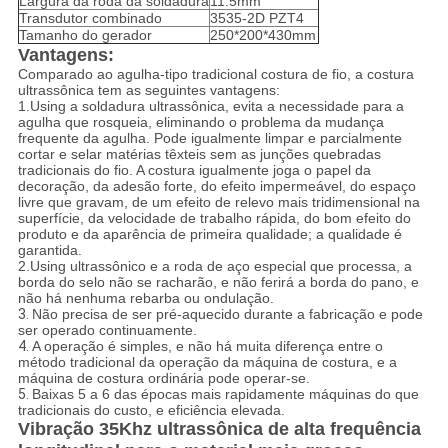
Largura da roda da soldadura
11.5mm
Transdutor combinado
3535-2D PZT4
Tamanho do gerador
250*200*430mm
Vantagens:
Comparado ao agulha-tipo tradicional costura de fio, a costura
ultrassônica tem as seguintes vantagens:
1.Using a soldadura ultrassônica, evita a necessidade para a
agulha que rosqueia, eliminando o problema da mudança
frequente da agulha. Pode igualmente limpar e parcialmente
cortar e selar matérias têxteis sem as junções quebradas
tradicionais do fio. A costura igualmente joga o papel da
decoração, da adesão forte, do efeito impermeável, do espaço
livre que gravam, de um efeito de relevo mais tridimensional na
superfície, da velocidade de trabalho rápida, do bom efeito do
produto e da aparência de primeira qualidade; a qualidade é
garantida.
2.Using ultrassônico e a roda de aço especial que processa, a
borda do selo não se racharão, e não ferirá a borda do pano, e
não há nenhuma rebarba ou ondulação.
3.
Não precisa de ser pré-aquecido durante a fabricação e pode
ser operado continuamente.
4.
A operação é simples, e não há muita diferença entre o
método tradicional da operação da máquina de costura, e a
máquina de costura ordinária pode operar-se.
5.
Baixas 5 a 6 das épocas mais rapidamente máquinas do que
tradicionais do custo, e eficiência elevada.
Vibração 35Khz ultrassônica de alta frequência