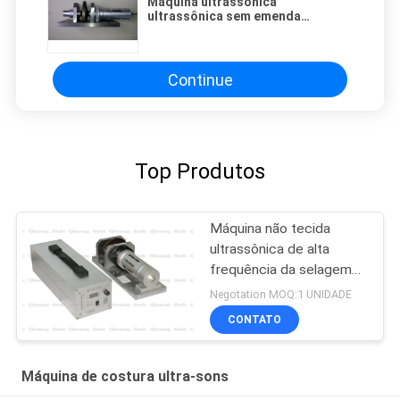
Máquina ultrassônica
ultrassônica sem emenda
avançada da selagem da máquina
de costura 800w
Continue
Top Produtos
Máquina não tecida
ultrassônica de alta
frequência da selagem
do saco
Negotation MOQ:1 UNIDADE
CONTATO
Máquina de costura ultra-sons