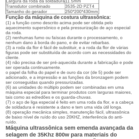
Largura da roda da soldadura
11.5mm
Transdutor combinado
3535-2D PZT4
Tamanho do gerador
250*200*430mm
Função da máquina de costura ultrassônica:
(1) a função como descrito acima pode ser obtida pelo
aquecimento supersônico e pela pressurização de aço especial
da roda.
(2) nenhumas fumo ou faíscas durante o processamento, o
nenhum dano à borda do pano, e de evitar rebarbas.
(3) a roda da flor é fácil de substituir, e a roda da flor de várias
figuras pode ser substituída de acordo com as necessidades do
cliente.
(4) não precisa de ser pré-aquecida durante a fabricação e pode
ser operada continuamente.
o papel da folha do papel e de ouro da cor (de 5) pode ser
adicionado, e a impressão e as funções da bronzagem podem
ser conseguidas quando pressurizadas.
(6) as unidades do múltiplo podem ser combinadas em uma
máquina especial para terminar produtos com larguras maiores,
tais como as edredões e os guarda-chuvas.
(7) o aço de liga especial é feito em uma roda da flor, e a cabeça
de soldadura é resistente a dano e tem uma vida útil longa.
(8) operação mecânica simples, manutenção fácil, ultrassônica
de baixo nível de ruído do uso 20KHZ, interferência do anti-
ruído.
Máquina ultrassônica sem emenda avançada da
selagem de 35Khz 800w para materiais do