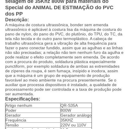
selagem de 35Khz 800w para materiais do
Special do ANIMAL DE ESTIMAÇÃO do PVC
dos PP
Descrição:
A máquina de costura ultrassônica, bonder sem emenda
ultrassônico é aplicável à costura lisa da máquina de costura do
pano de nylon, do pano do PVC, do plutônio, do TPU, do TC, da
tela não tecida e do outro pano termoplástico. A cabeça de
trabalho ultrassônica gera a vibração de alta frequência para
fazer o pano conectar fundido, assim que as agulhas e as linhas
não são precisadas; a relação não tem nenhum furo da agulha e
pode realizar o efeito completamente sem emenda. De acordo
com a procura do produto, soldadura plástica especialmente
punctiform, por exemplo soldadura de ambas as extremidades
de zíperes da roupa, é sem fumaça, insípido e inodora, assim
que a máquina é um grupo de equipamento de produção
favorável ao meio ambiente na procura presentemente. Se o
auxiliar que processa dispositivos é instalado, a qualidade de
processamento pode ser controlada e a taxa de produção pode
ser aumentada.
Especificações:
Artigo nenhum
QR-S35A
Poder
800W
Gerador
Gerador análogo
Frequência
35KHZ
Tensão
220V ou 110V