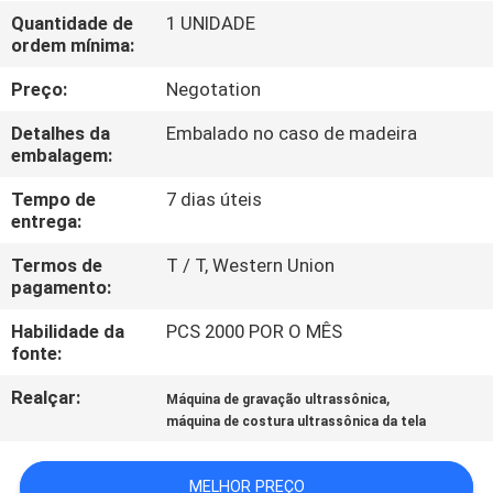
CONTROLE
Quantidade de
1 UNIDADE
ordem mínima:
DE
QUALIDADE
Preço:
Negotation
Detalhes da
Embalado no caso de madeira
CONTATE-
embalagem:
NOS
Tempo de
7 dias úteis
entrega:
NOTÍCIAS
Termos de
T / T, Western Union
pagamento:
Habilidade da
PCS 2000 POR O MÊS
CASOS
fonte:
Realçar:
,
Máquina de gravação ultrassônica
SOLICITAR
máquina de costura ultrassônica da tela
UM
ORÇAMENTO
MELHOR PREÇO