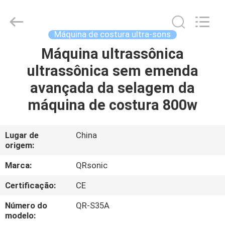
2026
Hangzhou
Qianrong
Automation
Equipment
Máquina de costura ultra-sons
Co.,Ltd.
All
Rights
Máquina ultrassônica
LAR
Reserved.
ultrassônica sem emenda
PRODUTOS
avançada da selagem da
máquina de costura 800w
SOBRE
NÓS
Lugar de
China
origem:
VISITA
Marca:
QRsonic
À
Certificação:
CE
FÁBRICA
Número do
QR-S35A
modelo: