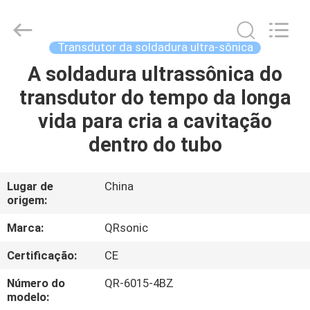
2026
Hangzhou
Qianrong
Automation
Equipment
Transdutor da soldadura ultra-sônica
Co.,Ltd.
All
Rights
A soldadura ultrassônica do
LAR
Reserved.
transdutor do tempo da longa
PRODUTOS
vida para cria a cavitação
dentro do tubo
SOBRE
NÓS
Lugar de
China
origem:
VISITA
Marca:
QRsonic
À
Certificação:
CE
FÁBRICA
Número do
QR-6015-4BZ
modelo: