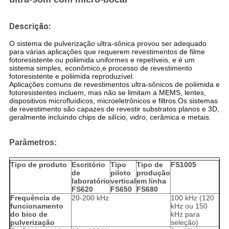
Descrição:
O sistema de pulverização ultra-sônica provou ser adequado
para várias aplicações que requerem revestimentos de filme
fotoresistente ou poliimida uniformes e repetíveis, e é um
sistema simples, econômico,e processo de revestimento
fotoresistente e poliimida reproduzível.
Aplicações comuns de revestimentos ultra-sônicos de poliimida e
fotoresistentes incluem, mas não se limitam a MEMS, lentes,
dispositivos microfluídicos, microeletrônicos e filtros.Os sistemas
de revestimento são capazes de revestir substratos planos e 3D,
geralmente incluindo chips de silício, vidro, cerâmica e metais.
Parâmetros:
Tipo de produto
Escritório
Tipo
Tipo de
FS1005
de
piloto
produção
laboratório
vertical
em linha
FS620
FS650
FS680
Frequência de
20-200 kHz
100 kHz (120
funcionamento
kHz ou 150
do bico de
kHz para
pulverização
seleção)