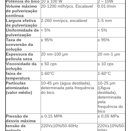
Potência do bico
10 a 100 W
2 ~ 10W
Volume máximo
20-1200 ml/h/pcs, Escalavel
0.01-l/min
de pulverização
contínua
Largura efetiva
2-260 mm/pcs, escalável
1-5 mm
de pulverização
Uniformidade de
< 5%
< 5%
pulverização
Taxa de
≥ 95%
≥ 95%
conversão da
solução
Espessura da
20 nm-100 μm
20 nm-1 μm
película seca
Viscosidade da
≤ 50 cps
≤ 10 cps
solução
faixa de
1-60°C
1-60°C
temperatura
Partículas
10-45 μm (água destilada),
10-25 μm
atomizadas
determinada pela frequência
((Água
(valor médio)
do bico
destilada),
determinada
pela
frequência do
bico
Pressão de
≤ 0,15 MPA
≤ 0,05 MPa
desvio máxima
tensão de
220V±10%/50-60Hz
220V±10%/50-
entrada
60Hz