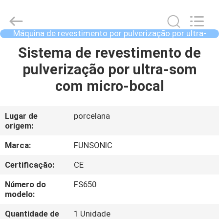
2026
Hangzhou
Qianrong
Automation
Equipment
Máquina de revestimento por pulverização por ultra-
Co.,Ltd.
som
All
Rights
LAR
Sistema de revestimento de
Reserved.
pulverização por ultra-som
PRODUTOS
com micro-bocal
SOBRE
Lugar de
porcelana
origem:
NÓS
Marca:
FUNSONIC
VISITA
Certificação:
CE
À
Número do
FS650
FÁBRICA
modelo:
Quantidade de
1 Unidade