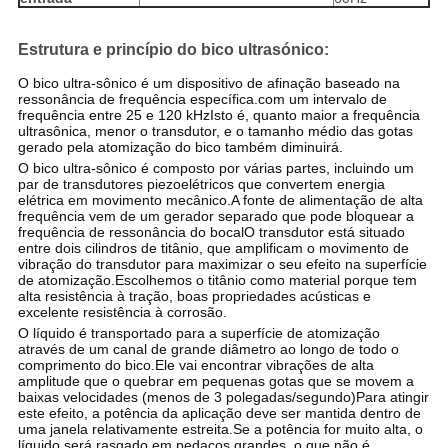
Estrutura e princípio do bico ultrasónico
:
O bico ultra-sônico é um dispositivo de afinação baseado na
ressonância de frequência específica.com um intervalo de
frequência entre 25 e 120 kHzIsto é, quanto maior a frequência
ultrasônica, menor o transdutor, e o tamanho médio das gotas
gerado pela atomização do bico também diminuirá.
O bico ultra-sônico é composto por várias partes, incluindo um
par de transdutores piezoelétricos que convertem energia
elétrica em movimento mecânico.A fonte de alimentação de alta
frequência vem de um gerador separado que pode bloquear a
frequência de ressonância do bocalO transdutor está situado
entre dois cilindros de titânio, que amplificam o movimento de
vibração do transdutor para maximizar o seu efeito na superfície
de atomização.Escolhemos o titânio como material porque tem
alta resistência à tração, boas propriedades acústicas e
excelente resistência à corrosão.
O líquido é transportado para a superfície de atomização
através de um canal de grande diâmetro ao longo de todo o
comprimento do bico.Ele vai encontrar vibrações de alta
amplitude que o quebrar em pequenas gotas que se movem a
baixas velocidades (menos de 3 polegadas/segundo)Para atingir
este efeito, a potência da aplicação deve ser mantida dentro de
uma janela relativamente estreita.Se a potência for muito alta, o
líquido será rasgado em pedaços grandes, o que não é