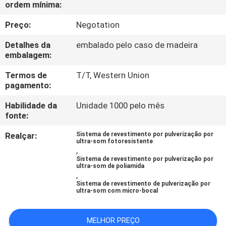
ordem mínima:
CONTROLE
DE
Preço:
Negotation
QUALIDADE
Detalhes da
embalado pelo caso de madeira
embalagem:
CONTATE-
Termos de
T/T, Western Union
pagamento:
NOS
Habilidade da
Unidade 1000 pelo mês
fonte:
NOTÍCIAS
Realçar:
Sistema de revestimento por pulverização por
ultra-som fotoresistente
,
CASOS
Sistema de revestimento por pulverização por
ultra-som de poliamida
,
SOLICITAR
Sistema de revestimento de pulverização por
ultra-som com micro-bocal
UM
ORÇAMENTO
MELHOR PREÇO