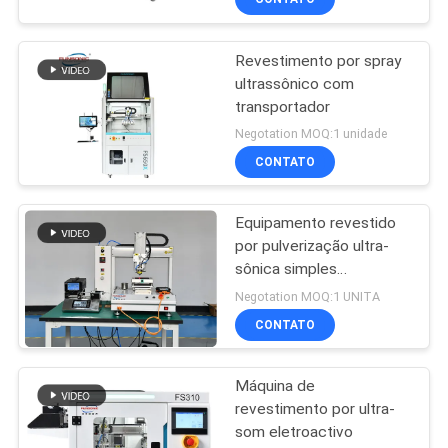
Revestimento por spray
ultrassônico com
transportador
Negotation MOQ:1 unidade
CONTATO
Equipamento revestido
por pulverização ultra-
sônica simples
específico de laboratório
Negotation MOQ:1 UNITA
de precisão
CONTATO
Máquina de
revestimento por ultra-
som eletroactivo