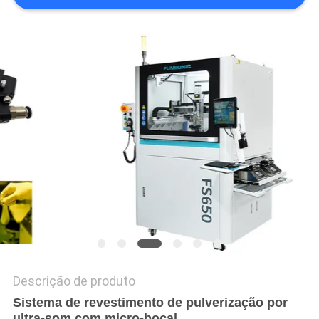
MAPA
DO
SITE
POLÍTICA
DE
PRIVACIDADE
Descrição de produto
Sistema de revestimento de pulverização por
ultra-som com micro-bocal