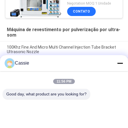
Negotation MOQ:1 Unidade
CONTATO
Máquina de revestimento por pulverização por ultra-
som
100Khz Fine And Micro Multi Channel Injection Tube Bracket
Ultrasonic Nozzle
Cassie
Linha de produção para seringas Tecnologia de revestimento
de pulverização por ultra-som para vasos de coleta de sangue
BTC e tubos de injeção
11:56 PM
Revestimento de precisão por ultra-som de óxido condutor
transparente
Good day, what product are you looking for?
Categorias populares
Todos
Soldadura Ultra-
Máquina De 
Sônica Do Metal
Revestimento Por 