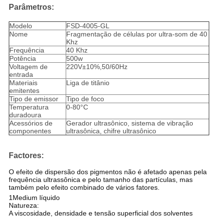
Parâmetros:
Modelo
FSD-4005-GL
Nome
Fragmentação de células por ultra-som de 40
Khz
Frequência
40 Khz
Potência
500w
Voltagem de
220V±10%,50/60Hz
entrada
Materiais
Liga de titânio
emitentes
Tipo de emissor
Tipo de foco
Temperatura
0-80°C
duradoura
Acessórios de
Gerador ultrasônico, sistema de vibração
componentes
ultrasônica, chifre ultrasônico
Factores
:
O efeito de dispersão dos pigmentos não é afetado apenas pela
frequência ultrassônica e pelo tamanho das partículas, mas
também pelo efeito combinado de vários fatores.
1Medium líquido
Natureza:
A viscosidade, densidade e tensão superficial dos solventes