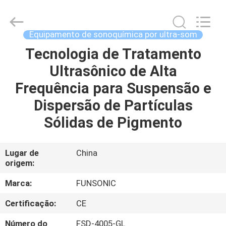
2026
Hangzhou
Qianrong
Automation
Equipment
Equipamento de sonoquímica por ultra-som
Co.,Ltd.
All
Rights
Tecnologia de Tratamento
LAR
Reserved.
Ultrasônico de Alta
PRODUTOS
Frequência para Suspensão e
Dispersão de Partículas
SOBRE
Sólidas de Pigmento
NÓS
Lugar de
China
origem:
VISITA
À
Marca:
FUNSONIC
FÁBRICA
Certificação:
CE
Número do
FSD-4005-GL