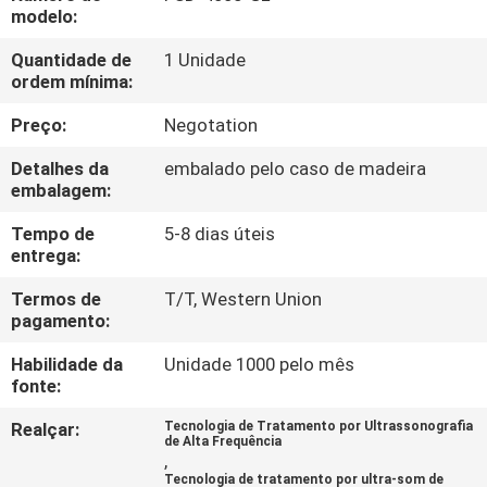
CONTROLE
modelo:
DE
Quantidade de
1 Unidade
ordem mínima:
QUALIDADE
Preço:
Negotation
CONTATE-
Detalhes da
embalado pelo caso de madeira
NOS
embalagem:
Tempo de
5-8 dias úteis
entrega:
NOTÍCIAS
Termos de
T/T, Western Union
pagamento:
CASOS
Habilidade da
Unidade 1000 pelo mês
fonte:
SOLICITAR
Realçar:
Tecnologia de Tratamento por Ultrassonografia
UM
de Alta Frequência
,
ORÇAMENTO
Tecnologia de tratamento por ultra-som de