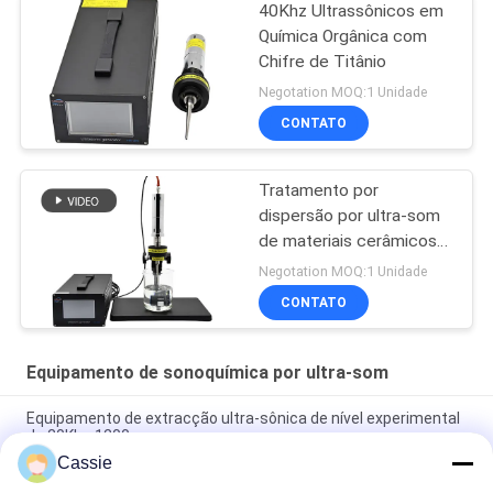
40Khz Ultrassônicos em
Química Orgânica com
Chifre de Titânio
Negotation MOQ:1 Unidade
CONTATO
Tratamento por
dispersão por ultra-som
de materiais cerâmicos
em pó
Negotation MOQ:1 Unidade
CONTATO
Equipamento de sonoquímica por ultra-som
Equipamento de extracção ultra-sônica de nível experimental
de 20Khz 1200w
Cassie
Dispositivo de dispersão de laboratório de triturador de