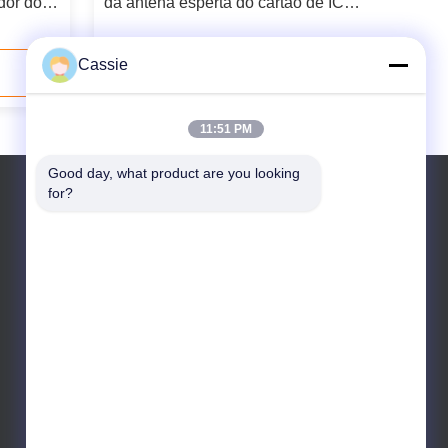
dor do
da antena esperta do cartão de IC
que encaixa no posicionamento da
soldadura da folha
Cassie
Contacte agora
11:51 PM
Good day, what product are you looking 
for?
Telefone: 8613968012410