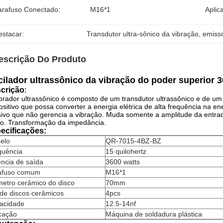
arafuso Conectado:
M16*1
Aplic
estacar:
Transdutor ultra-sônico da vibração
, 
emisso
escrição Do Produto
ilador ultrassônico da vibração do poder superior
crição
:
brador ultrassônico é composto de um transdutor ultrassônico e de um c
ositivo que possa converter a energia elétrica de alta frequência na en
ivo que não gerencia a vibração. Muda somente a amplitude da entrada
o. Transformação da impedância.
ecificações:
elo
QR-7015-4BZ-BZ
quência
15 quilohertz
ncia de saída
3600 watts
afuso comum
M16*1
metro cerâmico do disco
70mm
de discos cerâmicos
4pcs
acidade
12.5-14nf
icação
Máquina de soldadura plástica