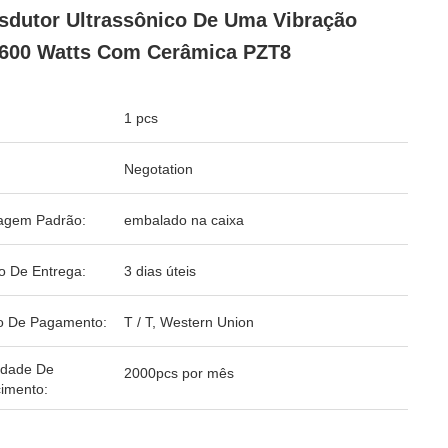
sdutor Ultrassônico De Uma Vibração
600 Watts Com Cerâmica PZT8
1 pcs
Negotation
agem Padrão:
embalado na caixa
o De Entrega:
3 dias úteis
o De Pagamento:
T / T, Western Union
idade De
2000pcs por mês
imento: