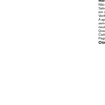
Man
Não 
Salv
em o
Veri
A ap
seme
neut
Quan
Cada
Pag
Osc