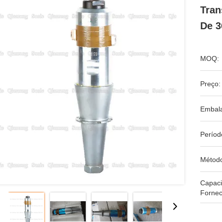
Tran
De 3
MOQ:
Preço:
Embal
Períod
Métod
Capac
Fornec