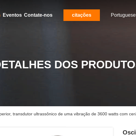
s
Eventos
Contate-nos
citações
Portuguese
DETALHES DOS PRODUTO
uperior, transdutor ultrassônico de uma vibração de 3600 watts com c
Osci