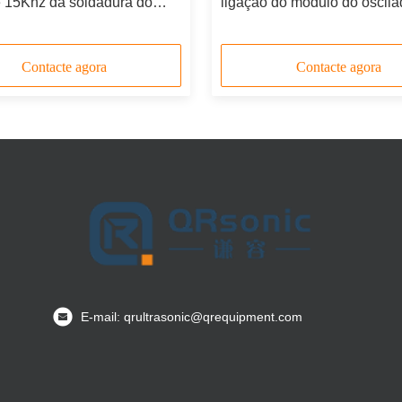
e 15Khz da soldadura do
ligação do módulo do oscila
o oscilador 4200w
RFID Smart Card soldadura
ultrassônica
Contacte agora
Contacte agora
E-mail: qrultrasonic@qrequipment.com