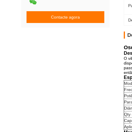
P
Contacte agora
D
D
Osc
Des
O vi
disp
pass
entã
Esp
Mod
Fre
Potê
Par
Diâ
Qty 
Cap
Apl