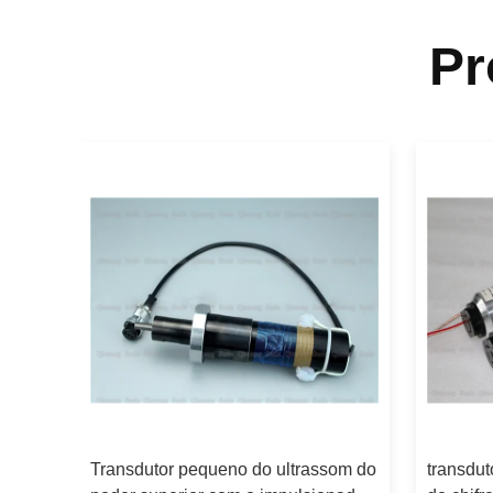
Pr
ra
Transdutor pequeno do ultrassom do
transdut