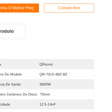
nha O Melhor Preço
Contate-Nos
roduto
a
QRsonic
ro Do Modelo
QR-7015-4BZ-BZ
cia De Saída:
3600W
tro Cerâmico Do Disco:
70mm
cidade:
12.5-14nF