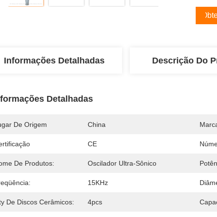
Obte
Informações Detalhadas
Descrição Do P
nformações Detalhadas
ugar De Origem
China
Marc
rtificação
CE
Núme
ome De Produtos:
Oscilador Ultra-Sônico
Potên
reqüência:
15KHz
Diâme
ty De Discos Cerâmicos:
4pcs
Capa