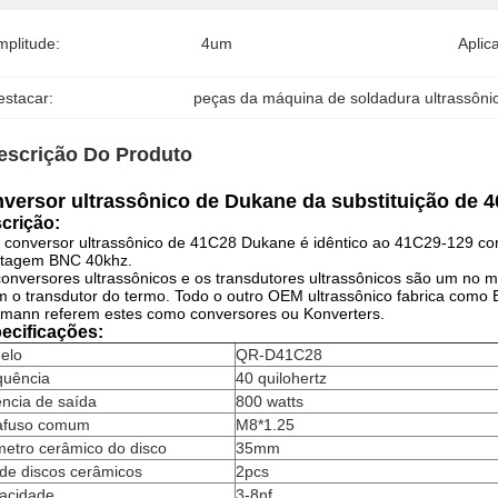
mplitude:
4um
Aplic
estacar:
peças da máquina de soldadura ultrassôni
escrição Do Produto
versor ultrassônico de Dukane da substituição de 
crição:
 conversor ultrassônico de 41C28 Dukane é idêntico ao 41C29-129 co
tagem BNC 40khz.
onversores ultrassônicos e os transdutores ultrassônicos são um n
 o transdutor do termo. Todo o outro OEM ultrassônico fabrica como B
mann referem estes como conversores ou Konverters.
ecificações:
elo
QR-D41C28
quência
40 quilohertz
ncia de saída
800 watts
afuso comum
M8*1.25
metro cerâmico do disco
35mm
de discos cerâmicos
2pcs
acidade
3-8nf