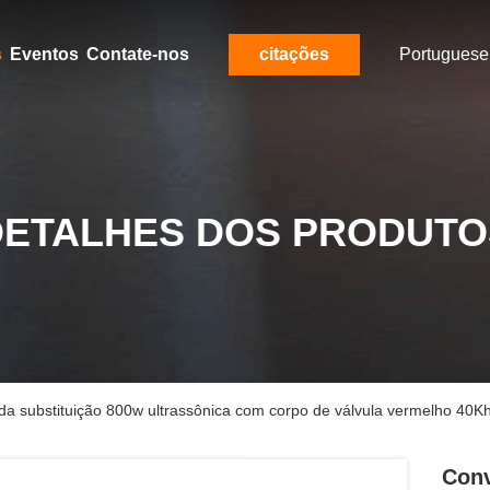
s
Eventos
Contate-nos
citações
Portuguese
DETALHES DOS PRODUTO
da substituição 800w ultrassônica com corpo de válvula vermelho 40K
Conv