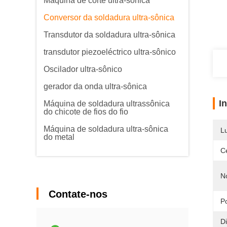
Máquina de corte ultra-sônica
Conversor da soldadura ultra-sônica
Transdutor da soldadura ultra-sônica
transdutor piezoeléctrico ultra-sônico
Oscilador ultra-sônico
gerador da onda ultra-sônica
I
Máquina de soldadura ultrassônica
do chicote de fios do fio
Máquina de soldadura ultra-sônica
L
do metal
Ce
N
Contate-nos
P
D