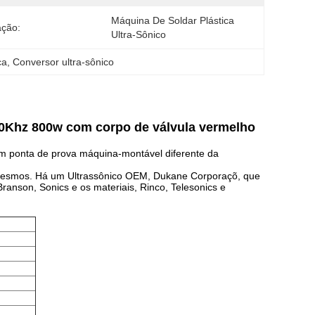
Máquina De Soldar Plástica 
ação:
Ultra-Sônico
ca
, 
Conversor ultra-sônico
40Khz 800w com corpo de válvula vermelho
m ponta de prova máquina-montável diferente da
o mesmos. Há um Ultrassônico OEM, Dukane Corporaçõ, que
ranson, Sonics e os materiais, Rinco, Telesonics e