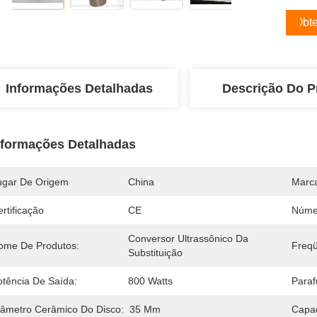
Obte
Informações Detalhadas
Descrição Do P
nformações Detalhadas
ugar De Origem
China
Marc
rtificação
CE
Núme
Conversor Ultrassônico Da 
ome De Produtos:
Freqü
Substituição
otência De Saída:
800 Watts
Para
iâmetro Cerâmico Do Disco:
35 Mm
Capa