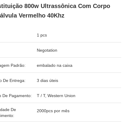
tituição 800w Ultrassônica Com Corpo
álvula Vermelho 40Khz
1 pcs
Negotation
agem Padrão:
embalado na caixa
o De Entrega:
3 dias úteis
o De Pagamento:
T / T, Western Union
idade De
2000pcs por mês
imento: