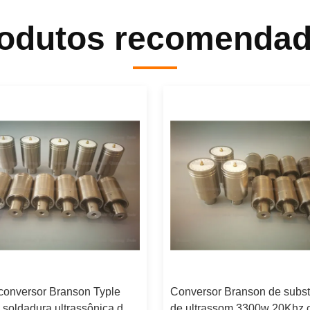
odutos recomenda
conversor Branson Typle
Conversor Branson de subst
soldadura ultrassônica do
de ultrassom 3300w 20Khz 