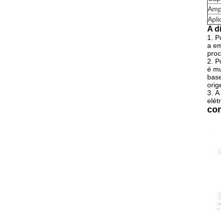
Amp
Apl
A d
1.
P
a em
proc
2.
P
é mu
base
orig
3.
A
elét
con