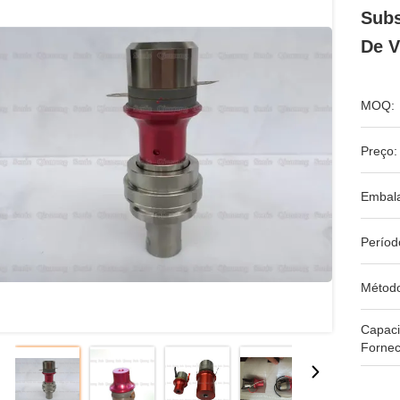
Subs
De V
MOQ:
Preço:
Embal
Períod
Métod
Capac
Fornec