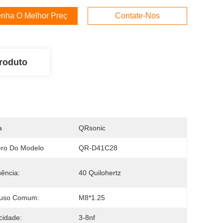
nha O Melhor Preço
Contate-Nos
roduto
a
QRsonic
ro Do Modelo
QR-D41C28
ência:
40 Quilohertz
fuso Comum:
M8*1.25
cidade:
3-8nf