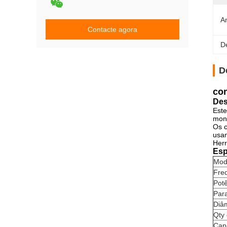
A
Contacte agora
D
D
con
Des
Este
mon
Os c
usam
Herr
Esp
Mod
Fre
Potê
Par
Diâ
Qty 
Cap