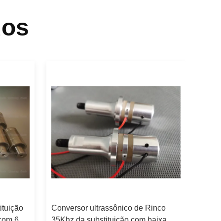
dos
ituição
Conversor ultrassônico de Rinco
com 6
35Khz da substituição com baixa